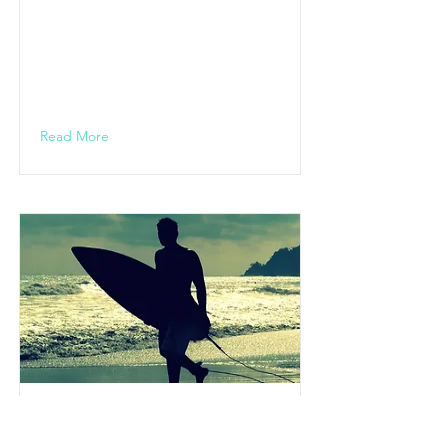
ERSATZTERMIN
FOLGT!
19.00 Uhr ENTFÄLLT WG. COVID-19
Read More
MUSIKMESSE /
Frankfurt