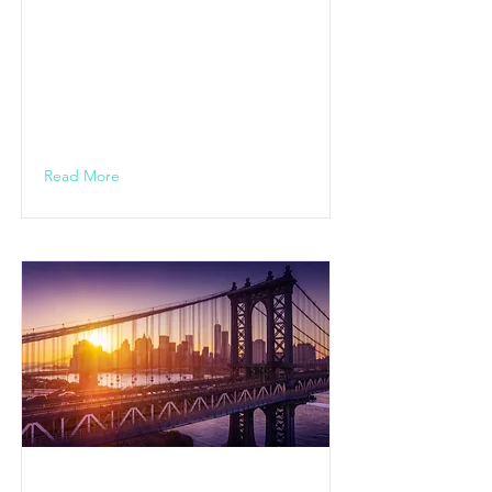
Wopp /
Aschaffenbur
g
20.00 Uhr
Read More
DEINS