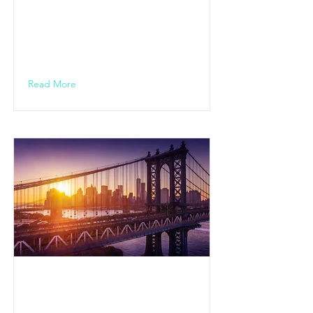
TOUR / Bad
Nauheim
14.00 Uhr
Read More
KULTUR ON
TOUR FINALE /