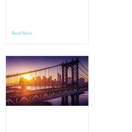
STOCKHEIM /
Stockheim
19.00 Uhr
Read More
KULTURHALLE
STOCKHEIM /
Stockheim //