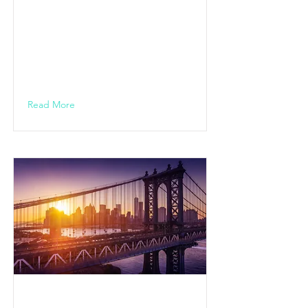
r 2020 - DAS
FINALE / Bad
Nauheim
18.00 Uhr
Read More
KULTUR ON