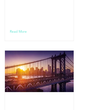
Sommerwiese
/ Hanau
19.30 Uhr
Read More
Dolce
Kultursomme