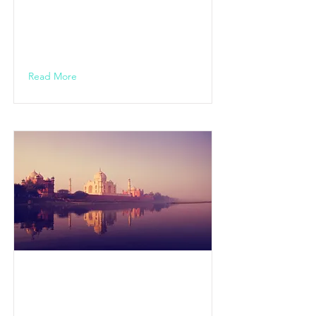
al)
20.00 Uhr
Read More
ABtown
HOUZEBAND
feat. Nadine