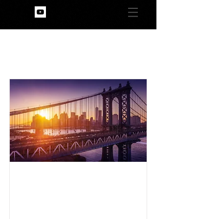
Item List
#HANAUDAHEI
M Livestream
/ Hanau
(Onlinefestiv