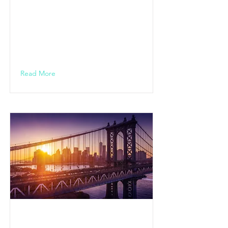
Friedberg //
ERSATZTERMIN
FOLGT!
18.00 Uhr ENTFÄLLT WG. COVID-19
Read More
KULTURHALLE